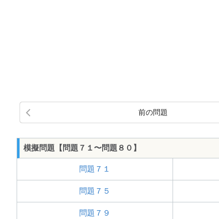
前の問題
模擬問題【問題７１〜問題８０】
問題７１
問題７５
問題７９