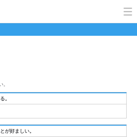
い。
る。
とが好ましい。