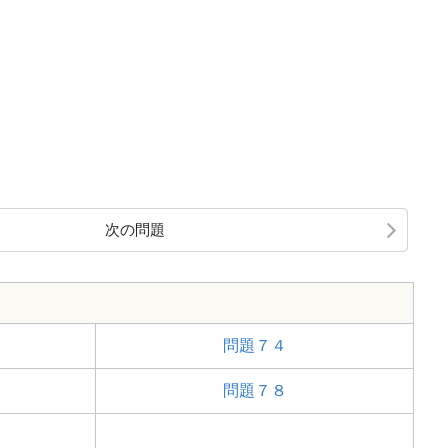
次の問題
問題７４
問題７８