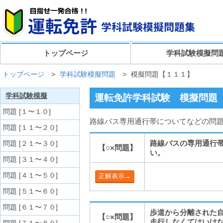
トップページ
学科試験模擬問
トップページ
>
学科試験模擬問題
>
模擬問題【１１１】
学科試験模擬
運転免許学科試験 模擬問題
問題 [１〜１０]
路線バス専用通行帯についてなどの問題
問題 [１１〜２０]
路線バスの専用通行
問題 [２１〜３０]
【○×問題】
い。
問題 [３１〜４０]
問題 [４１〜５０]
問題 [５１〜６０]
問題 [６１〜７０]
歩道から分離された
【○×問題】
走行しなくてはいけ