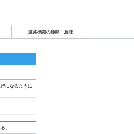
道路標識の種類・意味
並行になるように
ある。