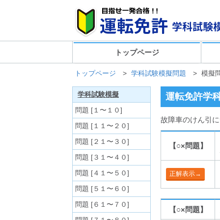
トップページ
トップページ
>
学科試験模擬問題
>
模擬
学科試験模擬
運転免許学
問題 [１〜１０]
故障車のけん引に
問題 [１１〜２０]
問題 [２１〜３０]
【○×問題】
問題 [３１〜４０]
問題 [４１〜５０]
問題 [５１〜６０]
問題 [６１〜７０]
【○×問題】