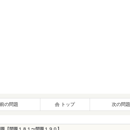
前の問題
トップ
次の問
問題【問題１８１〜問題１９０】