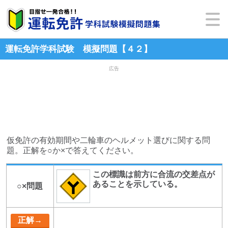
運転免許学科試験 模擬問題【４２】
広告
仮免許の有効期間や二輪車のヘルメット選びに関する問
題。正解を○か×で答えてください。
この標識は前方に合流の交差点が
あることを示している。
○×問題