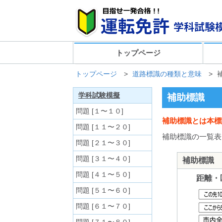
トップページ
トップページ
>
道路標識の種類と意味
>
学科試験模擬
補助標識
問題 [１〜１０]
補助標識とは本標
問題 [１１〜２０]
補助標識の一覧表
問題 [２１〜３０]
問題 [３１〜４０]
補助標識
問題 [４１〜５０]
距離・
問題 [５１〜６０]
問題 [６１〜７０]