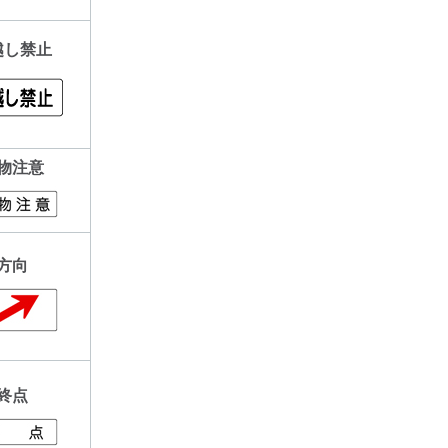
越し禁止
物注意
方向
終点