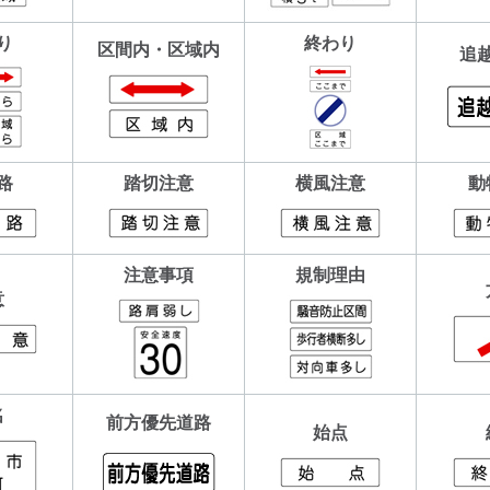
り
終わり
区間内・区域内
追
路
踏切注意
横風注意
動
注意事項
規制理由
意
名
前方優先道路
始点