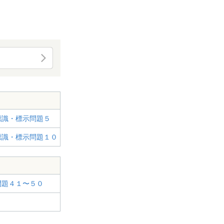
題
標識・標示問題５
標識・標示問題１０
問題４１〜５０