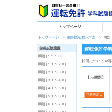
トップページ
トップページ
>
道路標識 標示問題
>
問題
学科試験模擬
運転免許学科
問題 [１〜１０]
転回についてや専
問題 [１１〜２０]
問題 [２１〜３０]
【○×問題】
問題 [３１〜４０]
問題 [４１〜５０]
問題 [５１〜６０]
問題 [６１〜７０]