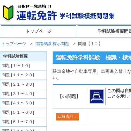
トップページ
学科試験模擬問
トップページ
>
道路標識 標示問題
>
問題【１２】
学科試験模擬
運転免許学科試験 標識・標示
問題 [１〜１０]
駐車余地や自動車専用、車両進入禁止な
問題 [１１〜２０]
い。
問題 [２１〜３０]
この図は自
問題 [３１〜４０]
ことを示し
【○×問題】
問題 [４１〜５０]
問題 [５１〜６０]
問題 [６１〜７０]