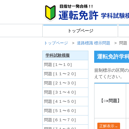
トップページ
トップページ
>
道路標識 標示問題
>
問題
学科試験模擬
運転免許学科
問題 [１〜１０]
規制標示の区間の
問題 [１１〜２０]
えてください。
問題 [２１〜３０]
問題 [３１〜４０]
【○×問題】
問題 [４１〜５０]
問題 [５１〜６０]
問題 [６１〜７０]