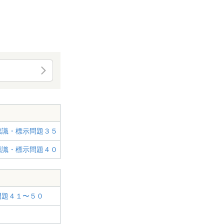
題
標識・標示問題３５
標識・標示問題４０
問題４１〜５０