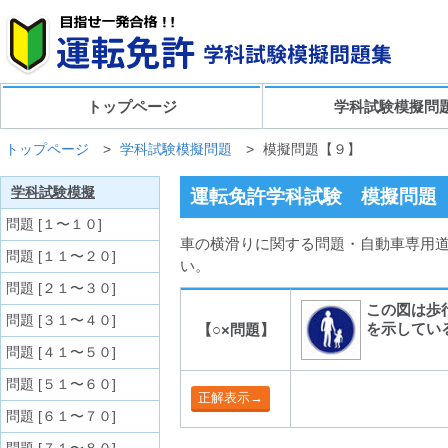
トップページ
学科試験模擬問
トップページ
>
学科試験模擬問題
>
模擬問題【９】
学科試験模擬
運転免許学科試験 模擬問題
問題 [１〜１０]
車の横滑りに関する問題・自動車専用道
問題 [１１〜２０]
い。
問題 [２１〜３０]
この図は歩
問題 [３１〜４０]
を示してい
【○×問題】
問題 [４１〜５０]
問題 [５１〜６０]
問題 [６１〜７０]