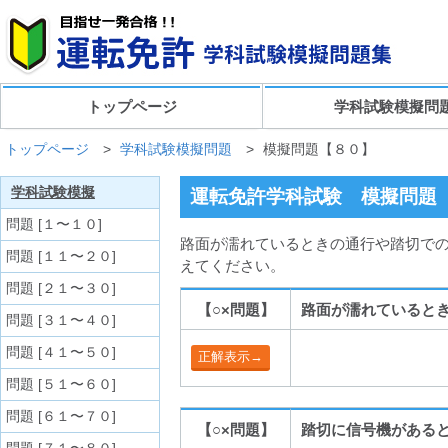
トップページ
学科試験模擬問
トップページ
>
学科試験模擬問題
>
模擬問題【８０】
学科試験模擬
運転免許学科試験 模擬問題
問題 [１〜１０]
路面が濡れているときの通行や踏切での
問題 [１１〜２０]
えてください。
問題 [２１〜３０]
【○×問題】
路面が濡れていると
問題 [３１〜４０]
問題 [４１〜５０]
問題 [５１〜６０]
問題 [６１〜７０]
【○×問題】
踏切に信号機がある