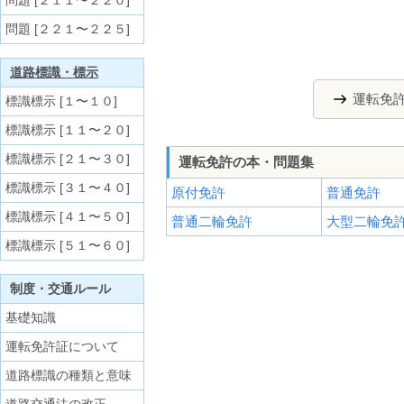
問題 [２１１〜２２０]
問題 [２２１〜２２５]
道路標識・標示
運転免
標識標示 [１〜１０]
標識標示 [１１〜２０]
標識標示 [２１〜３０]
運転免許の本・問題集
標識標示 [３１〜４０]
原付免許
普通免許
標識標示 [４１〜５０]
普通二輪免許
大型二輪免
標識標示 [５１〜６０]
制度・交通ルール
基礎知識
運転免許証について
道路標識の種類と意味