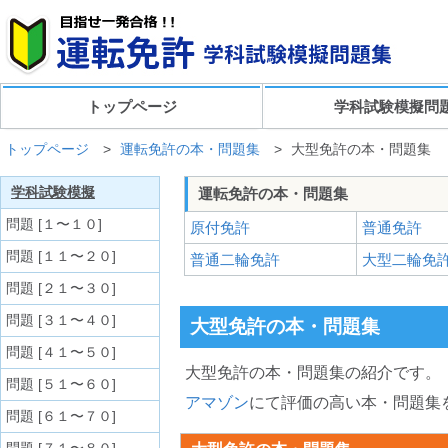
トップページ
学科試験模擬問
トップページ
>
運転免許の本・問題集
>
大型免許の本・問題集
学科試験模擬
運転免許の本・問題集
問題 [１〜１０]
原付免許
普通免許
問題 [１１〜２０]
普通二輪免許
大型二輪免
問題 [２１〜３０]
問題 [３１〜４０]
大型免許の本・問題集
問題 [４１〜５０]
大型免許の本・問題集の紹介です。
問題 [５１〜６０]
アマゾン
にて評価の高い本・問題集
問題 [６１〜７０]