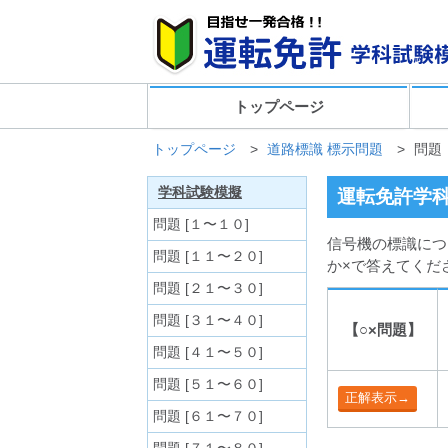
トップページ
トップページ
>
道路標識 標示問題
>
問題
学科試験模擬
運転免許学科
問題 [１〜１０]
信号機の標識につ
問題 [１１〜２０]
か×で答えてくだ
問題 [２１〜３０]
問題 [３１〜４０]
【○×問題】
問題 [４１〜５０]
問題 [５１〜６０]
問題 [６１〜７０]