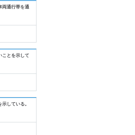
車両通行帯を通
いことを示して
を示している。