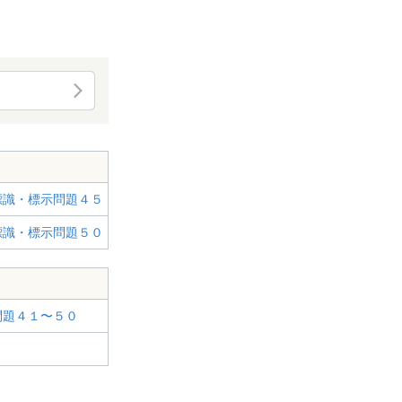
題
標識・標示問題４５
標識・標示問題５０
問題４１〜５０