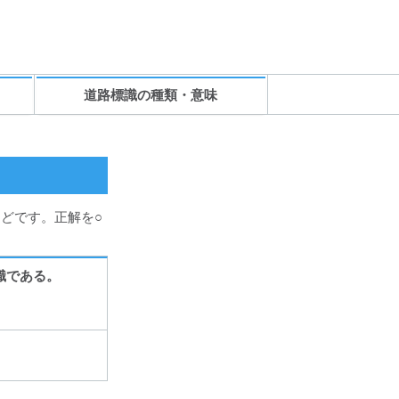
道路標識の種類・意味
どです。正解を○
識である。