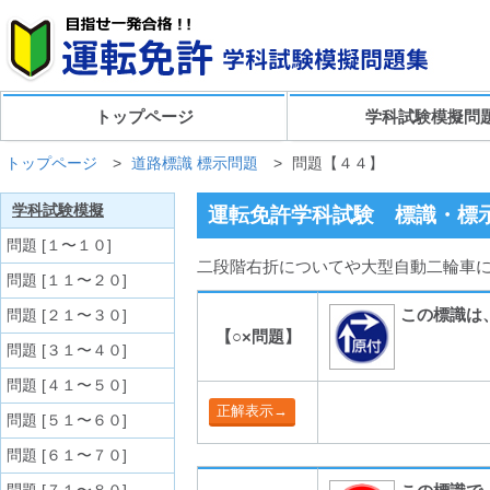
トップページ
学科試験模擬問
トップページ
>
道路標識 標示問題
>
問題【４４】
学科試験模擬
運転免許学科試験 標識・標示
問題 [１〜１０]
二段階右折についてや大型自動二輪車に
問題 [１１〜２０]
この標識は
問題 [２１〜３０]
【○×問題】
問題 [３１〜４０]
問題 [４１〜５０]
問題 [５１〜６０]
問題 [６１〜７０]