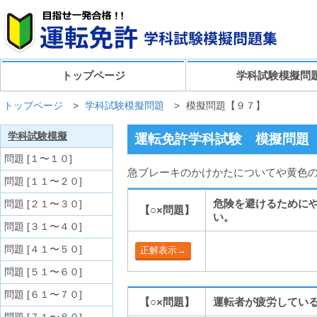
トップページ
学科試験模擬問
トップページ
>
学科試験模擬問題
>
模擬問題【９７】
学科試験模擬
運転免許学科試験 模擬問題
問題 [１〜１０]
急ブレーキのかけかたについてや黄色の
問題 [１１〜２０]
危険を避けるために
問題 [２１〜３０]
【○×問題】
い。
問題 [３１〜４０]
問題 [４１〜５０]
問題 [５１〜６０]
問題 [６１〜７０]
【○×問題】
運転者が疲労してい