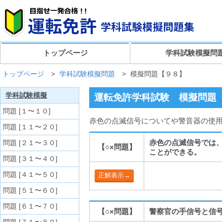
トップページ
学科試験模擬問
トップページ
>
学科試験模擬問題
>
模擬問題【９８】
学科試験模擬
運転免許学科試験 模擬問題
問題 [１〜１０]
赤色の点滅信号についてや警音器の使用
問題 [１１〜２０]
赤色の点滅信号では
問題 [２１〜３０]
【○×問題】
ことができる。
問題 [３１〜４０]
問題 [４１〜５０]
問題 [５１〜６０]
問題 [６１〜７０]
【○×問題】
警察官の手信号と信