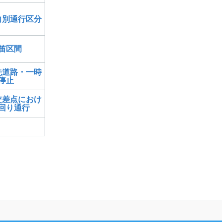
向別通行区分
笛区間
先道路・一時
停止
交差点におけ
回り通行