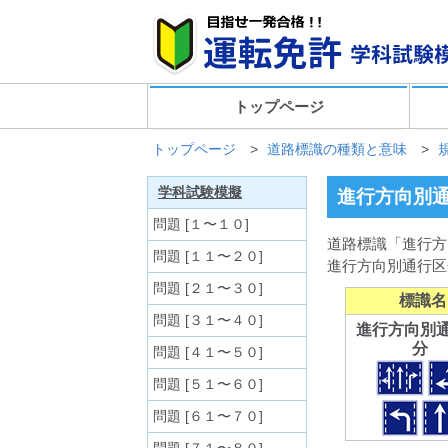
トップページ
トップページ
>
道路標識の種類と意味
>
学科試験模擬
進行方向別
問題 [１〜１０]
道路標識「進行方
問題 [１１〜２０]
進行方向別通行区
問題 [２１〜３０]
標識名
問題 [３１〜４０]
進行方向別
分
問題 [４１〜５０]
問題 [５１〜６０]
問題 [６１〜７０]