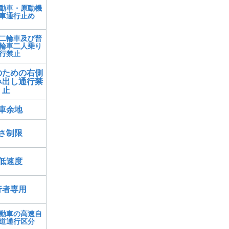
動車・原動機
車通行止め
二輪車及び普
輪車二人乗り
行禁止
のための右側
み出し通行禁
止
車余地
さ制限
低速度
行者専用
動車の高速自
道通行区分