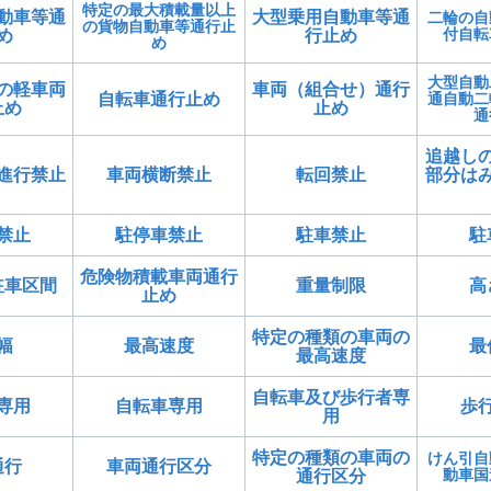
特定の最大積載量以上
動車等通
大型乗用自動車等通
二輪の自
の貨物自動車等通行止
付自転
め
行止め
め
大型自動
の軽車両
車両（組合せ）通行
自転車通行止め
通自動二
止め
止め
通
追越し
進行禁止
車両横断禁止
転回禁止
部分は
禁止
駐停車禁止
駐車禁止
駐
危険物積載車両通行
駐車区間
重量制限
高
止め
特定の種類の車両の
幅
最高速度
最
最高速度
自転車及び歩行者専
専用
自転車専用
歩
用
特定の種類の車両の
けん引自
通行
車両通行区分
動車国
通行区分