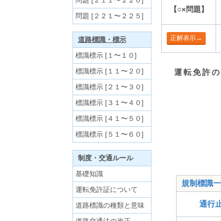
問題 [２１１〜２２０]
【○×問題】
問題 [２２１〜２２５]
道路標識・標示
標識標示 [１〜１０]
標識標示 [１１〜２０]
運転免許の
標識標示 [２１〜３０]
標識標示 [３１〜４０]
標識標示 [４１〜５０]
標識標示 [５１〜６０]
制度・交通ルール
基礎知識
規制標識一
運転免許証について
通行
道路標識の種類と意味