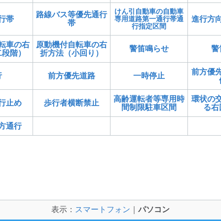
けん引自動車の自動車
路線バス等優先通行
行帯
専用道路第一通行帯通
進行方
帯
行指定区間
転車の右
原動機付自転車の右
警笛鳴らせ
警
二段階）
折方法（小回り）
前方優
行
前方優先道路
一時停止
高齢運転者等専用時
環状の
行止め
歩行者横断禁止
間制限駐車区間
る右
方通行
表示：
スマートフォン
｜
パソコン