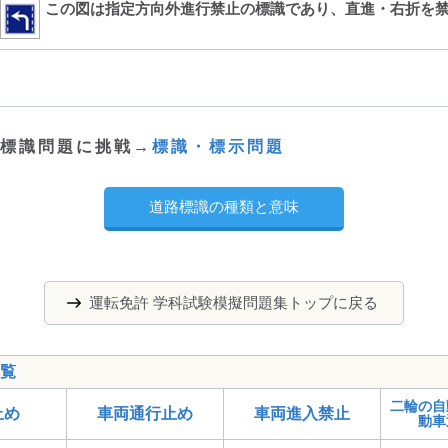
この図は指定方向外進行禁止の標識であり、直進・右折を
標識問題に挑戦→
標識・標示問題
道路標識の種類と意味
運転免許 学科試験模擬問題集トップに戻る
覧
二輪の自
止め
車両通行止め
車両進入禁止
動車