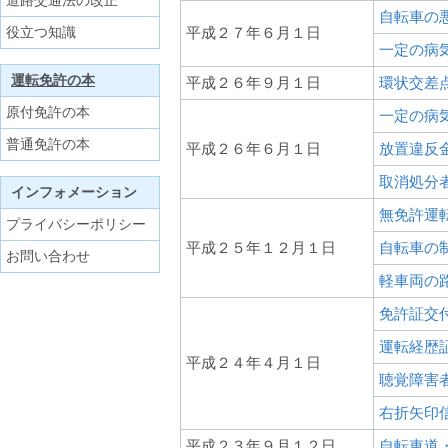
道路交通法の改正
自転車の
役立つ知識
平成２７年６月１日
一定の病
運転免許の本
平成２６年９月１日
環状交差
原付免許の本
一定の病
普通免許の本
平成２６年６月１日
放置違反
取消処分
インフォメーション
無免許運
プライバシーポリシー
平成２５年１２月１日
自転車の
お問い合わせ
軽車両の
免許証交
運転経歴
平成２４年４月１日
聴覚障害
右折矢印
平成２３年９月１２日
自転車道