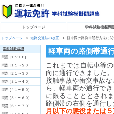
トップページ
学科試験模擬問
トップページ
>
道路交通法の改正
>
軽車両の路側帯通行方法に関
学科試験模擬
軽車両の路側帯通
問題 [１〜１０]
これまでは自転車等の
問題 [１１〜２０]
向に通行できました。
問題 [２１〜３０]
接触事故や衝突事故な
問題 [３１〜４０]
ら、軽車両が通行でき
問題 [４１〜５０]
に限ることととされ
問題 [５１〜６０]
路側帯の右側を通行し
問題 [６１〜７０]
月以下の懲役または５