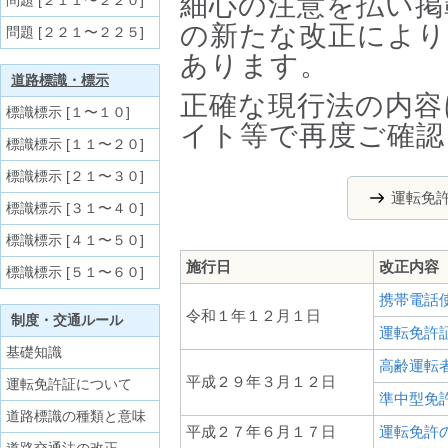
細心の注意を払い掲
問題 [２１１〜２２０]
の新たな改正により
問題 [２２１〜２２５]
あります。
道路標識・標示
正確な現行法の内容
標識標示 [１〜１０]
イト等で再度ご確認
標識標示 [１１〜２０]
標識標示 [２１〜３０]
運転免
標識標示 [３１〜４０]
標識標示 [４１〜５０]
施行日
改正内容
標識標示 [５１〜６０]
携帯電話
令和１年１２月１日
制度・交通ルール
運転免許
基礎知識
高齢運転
平成２９年３月１２日
運転免許証について
準中型免
道路標識の種類と意味
平成２７年６月１７日
運転免許