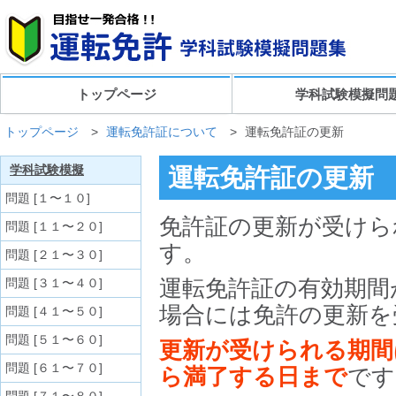
トップページ
学科試験模擬問
トップページ
>
運転免許証について
>
運転免許証の更新
学科試験模擬
運転免許証の更新
問題 [１〜１０]
免許証の更新が受けら
問題 [１１〜２０]
す。
問題 [２１〜３０]
問題 [３１〜４０]
運転免許証の有効期間
場合には免許の更新を
問題 [４１〜５０]
問題 [５１〜６０]
更新が受けられる期間
問題 [６１〜７０]
ら満了する日まで
です