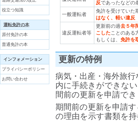
道路交通法の改正
反
であったなどの
役立つ知識
免許を受けていた
一般運転者
はなく、軽い違反
運転免許の本
更新前の過
去５年
違反運転者等
こした
ことのある
原付免許の本
もしくは、
免許を
普通免許の本
更新の特例
インフォメーション
プライバシーポリシー
病気・出産・海外旅行
お問い合わせ
内に手続きができない
間前の更新を申請でき
期間前の更新を申請す
の理由を示す書類を持