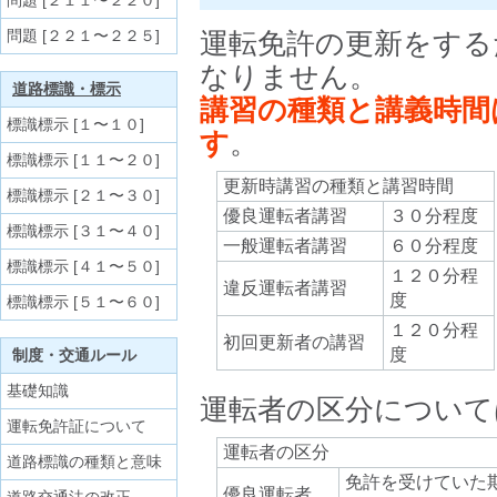
問題 [２１１〜２２０]
問題 [２２１〜２２５]
運転免許の更新をする
なりません。
道路標識・標示
講習の種類と講義時間
標識標示 [１〜１０]
す
。
標識標示 [１１〜２０]
更新時講習の種類と講習時間
標識標示 [２１〜３０]
優良運転者講習
３０分程度
標識標示 [３１〜４０]
一般運転者講習
６０分程度
標識標示 [４１〜５０]
１２０分程
違反運転者講習
度
標識標示 [５１〜６０]
１２０分程
初回更新者の講習
度
制度・交通ルール
基礎知識
運転者の区分について
運転免許証について
運転者の区分
道路標識の種類と意味
免許を受けていた
優良運転者